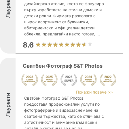
Лауреати
дизайнерско ателие, което се фокусира
върху изработката на стилни дамски и
детски рокли. Фирмата разполага с
широк асортимент от булчински,
абитуриентски и официални детски
облекла, предлагайки както готови, ...
8.6
Сватбен Фотограф S&T Photos
Покажи повече >>
Лауреати
Сватбен Фотограф S&T Photos
предоставя професионални услуги по
фотографиране и видеозаснемане на
сватбени тържества, като се отличава с
артистичност и внимание към всеки
детайл. Екипът има за цел да