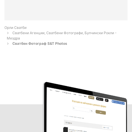
Орли Сватби
Сватбени Агенции, Сватбени Фотографи, Булчински Рокли -
Мездра
Сватбен Фотограф S&T Photos