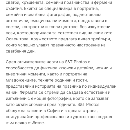
сватби, кръщенета, семейни празненства и фирмени
събития. Екипът се специализира в портретна,
семейна и сватбена фотография, подчертаваща
автентични, емоционални моменти, представени в
светли, контрастни и топли цветове, без изкуствени
пози, което допринася за естествен вид на снимките.
Освен това, дружеството предлага видео трейлъри,
които успешно улавят празничното настроение на
сватбения ден.
Сред отличителните черти на S&T Photos е
способността да фиксира ключови детайли, нежни и
енергични моменти, както и портрети на
младоженците, техните роднини и гости,
представяйки историята на празника по индивидуален
начин. Фирмата се стреми да създава естествени и
изпълнени с емоция фотографии, които се запазват
като скъпи спомени през годините. S&T Photos
обслужва клиенти в София и в цялата страна,
осигурявайки професионален и художествен подход
към всяко събитие.