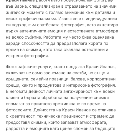
във Варна, специализиран в отразяването на значими
житейски моменти с голямо внимание към детайла и
висок професионализъм. Известен е с индивидуалния
си подход към сватбената фотография, като акцентира
върху автентичната емоция и естествената атмосфера
на всяко събитие. Работата му често бива оценявана
заради способността да предразполага хората по
време на снимки, като така създава естествени и
искрени фотографии.
Фотографските услуги, които предлага Краси Иванов,
включват не само заснемане на сватби, но също и
кръщенета, семейни празници, балове, корпоративни
срещи, както и продуктова и интериорна фотография.
В неговата дейност личната ангажираност към всеки
клиент и бързата обработка на получените снимки
спомагат за приятното преживяване по време на
фотосесиите. Дейността на Краси Иванов се отличава
с креативност, техническа прецизност и стремеж да
предоставя снимки, които запазват атмосферата,
радостта и емоциите като ценен спомен за бъдещите