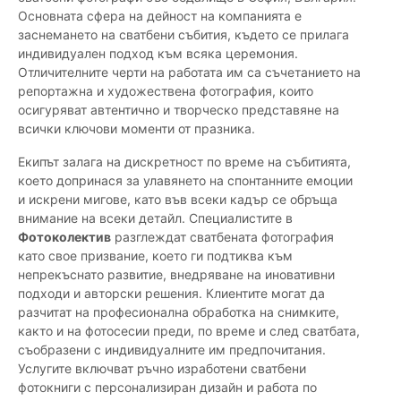
Основната сфера на дейност на компанията е
заснемането на сватбени събития, където се прилага
индивидуален подход към всяка церемония.
Отличителните черти на работата им са съчетанието на
репортажна и художествена фотография, които
осигуряват автентично и творческо представяне на
всички ключови моменти от празника.
Екипът залага на дискретност по време на събитията,
което допринася за улавянето на спонтанните емоции
и искрени мигове, като във всеки кадър се обръща
внимание на всеки детайл. Специалистите в
Фотоколектив
разглеждат сватбената фотография
като свое призвание, което ги подтиква към
непрекъснато развитие, внедряване на иновативни
подходи и авторски решения. Клиентите могат да
разчитат на професионална обработка на снимките,
както и на фотосесии преди, по време и след сватбата,
съобразени с индивидуалните им предпочитания.
Услугите включват ръчно изработени сватбени
фотокниги с персонализиран дизайн и работа по