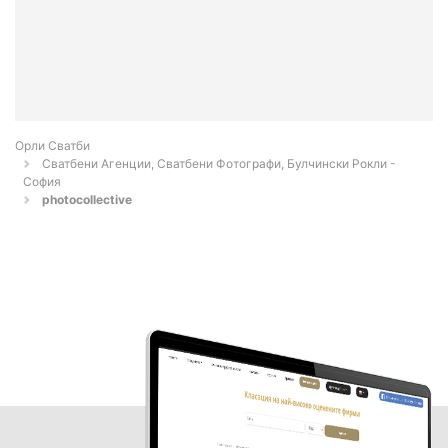
Орли Сватби
Сватбени Агенции, Сватбени Фотографи, Булчински Рокли -
София
photocollective