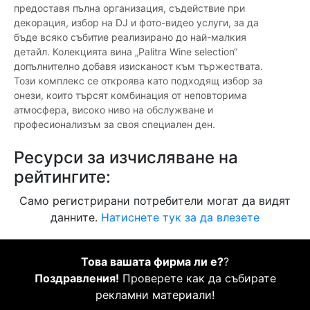
предоставя пълна организация, съдействие при
декорация, избор на DJ и фото-видео услуги, за да
бъде всяко събитие реализирано до най-малкия
детайл. Колекцията вина „Palitra Wine selection“
допълнително добавя изисканост към тържествата.
Този комплекс се откроява като подходящ избор за
онези, които търсят комбинация от неповторима
атмосфера, високо ниво на обслужване и
професионализъм за своя специален ден.
Ресурси за изчисляване на
рейтингите:
Само регистрирани потребители могат да видят
данните.
Натиснете тук за да влезете
Това вашата фирма ли е?
?
Поздравления!
Проверете как да събирате
рекламни материали!