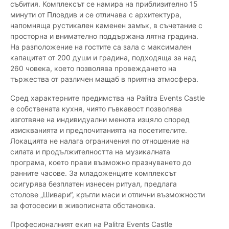
събития. Комплексът се намира на приблизително 15
минути от Пловдив и се отличава с архитектура,
напомняща рустикален каменен замък, в съчетание с
просторна и внимателно поддържана лятна градина.
На разположение на гостите са зала с максимален
капацитет от 200 души и градина, подходяща за над
260 човека, което позволява провеждането на
тържества от различен мащаб в приятна атмосфера.
Сред характерните предимства на Palitra Events Castle
е собствената кухня, чиято гъвкавост позволява
изготвяне на индивидуални менюта изцяло според
изискванията и предпочитанията на посетителите.
Локацията не налага ограничения по отношение на
силата и продължителността на музикалната
програма, което прави възможно празнуването до
ранните часове. За младоженците комплексът
осигурява безплатен изнесен ритуал, предлага
столове „Шивари“, кръгли маси и отлични възможности
за фотосесии в живописната обстановка.
Професионалният екип на Palitra Events Castle