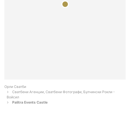
Орли Сватби
Сватбени Агенции, Сватбени Фотографи, Булчински Рокли -
Войсил
Palitra Events Castle