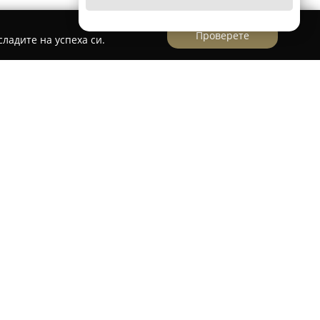
Проверете
ладите на успеха си.
ция - Азалия
,
Сватбена и парти агенция - Азалия
е
организирането и провеждането на сватбени
я. Отличава се със стилна обстановка и
ия, която създава уют и приятна атмосфера за
редлаганата храна е едно от най-често
ато то допринася за уникалността на
ван високо заради професионалното, бързо и
ите го описват като трудолюбив. Съчетавайки