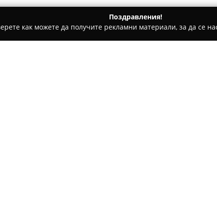
Поздравления!
ерете как можете да получите рекламни материали, за да се нас
ографи, Булчински Рокли - Раковски
Сватбена и парти аген
ия
Относно компанията:
Намираща се в град Раковски
предпочитана компания при 
тържества и различни събити
старателно подбрана декорац
Покажи повече >>
всеки повод. Качеството на п
споменаваните предимства, к
преживяването.
Екипът на агенцията е оценя
отзивчиво отношение, а гост