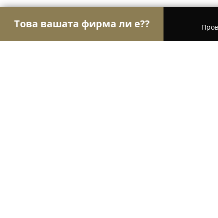
Това вашата фирма ли е??
Пров
Орли Сватби
Сватбени Агенции, Сватбени Фот
Сватбена и парти агенция - Азал
9
(142)
Раковски, Брезовско шосе
Покажи телефонния номер