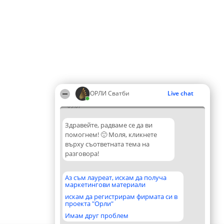
ОРЛИ Сватби
Live chat
09:07
Здравейте, радваме се да ви
помогнем! 🙂 Моля, кликнете
върху съответната тема на
разговора!
Аз съм лауреат, искам да получа
маркетингови материали
искам да регистрирам фирмата си в
проекта "Орли"
Имам друг проблем