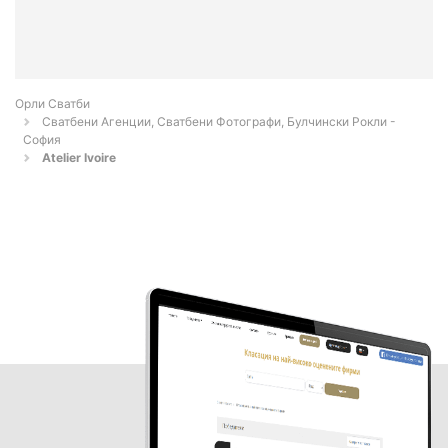
Орли Сватби
Сватбени Агенции, Сватбени Фотографи, Булчински Рокли -
София
Atelier Ivoire