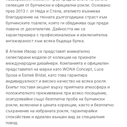
селекция от булчински и официални рокли. Основано
през 2013 г. от Неда и Стела, ателието възниква
благодарение на тяхната дългогодишна страст към
булчинските тоалети, която ги обединява още преди
повече от десетилетие. Дейността им се
характеризира с професионализъм и изключителна
ангажираност към всяка бъдеща булка.
В Ателие Ивоар се представят внимателно
селектирани модели от колекции на признати
международни дизайнери. Компанията е официален
представител на марки като WONA Concept, Luce
Sposa и Esmeè Bridal, като това гарантира
индивидуалност и високо качество на всяка рокля.
Екипът поставя акцент върху приятната атмосфера и
положителното преживяване при всяко посещение,
осигурявайки също безплатна проба на булчински
рокли, включени в цената корекции, както и безплатно
съхранение на избраната рокля, гарантирайки
спокойствие и идеален външен вид за специалния
повод.