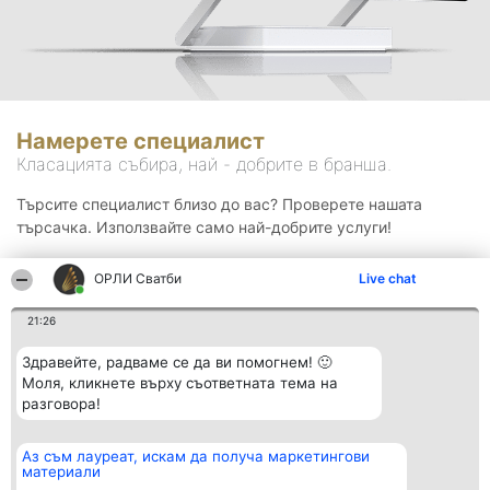
Намерете специалист
Класацията събира, най - добрите в бранша.
Търсите специалист близо до вас? Проверете нашата
търсачка. Използвайте само най-добрите услуги!
ОРЛИ Сватби
Live chat
Търсене
21:26
Здравейте, радваме се да ви помогнем! 🙂
Моля, кликнете върху съответната тема на
разговора!
Аз съм лауреат, искам да получа маркетингови
Организатор на
Класация
Контакти
материали
класиране
Победители
Контакти
Beautiful Company S.R.L.
Списък на