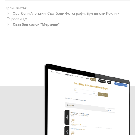
Орли Сватби
Сватбени Агенции, Сватбени Фотографи, Булчински Рокли -
Търговище
Сватбен салон "Мерилин"