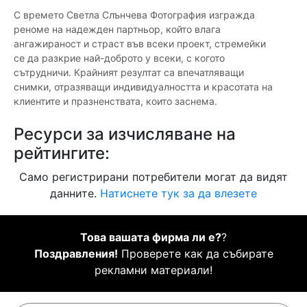
С времето Светла Слънчева Фотография изгражда
реноме на надежден партньор, който влага
ангажираност и страст във всеки проект, стремейки
се да разкрие най-доброто у всеки, с когото
сътрудничи. Крайният резултат са впечатляващи
снимки, отразяващи индивидуалността и красотата на
клиентите и празненствата, които заснема.
Ресурси за изчисляване на
рейтингите:
Само регистрирани потребители могат да видят
данните.
Натиснете тук за да влезете
Това вашата фирма ли е?
?
Поздравления!
Проверете как да събирате
рекламни материали!