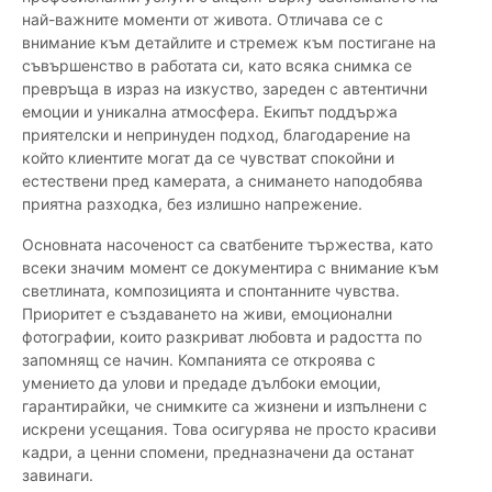
най-важните моменти от живота. Отличава се с
внимание към детайлите и стремеж към постигане на
съвършенство в работата си, като всяка снимка се
превръща в израз на изкуство, зареден с автентични
емоции и уникална атмосфера. Екипът поддържа
приятелски и непринуден подход, благодарение на
който клиентите могат да се чувстват спокойни и
естествени пред камерата, а снимането наподобява
приятна разходка, без излишно напрежение.
Основната насоченост са сватбените тържества, като
всеки значим момент се документира с внимание към
светлината, композицията и спонтанните чувства.
Приоритет е създаването на живи, емоционални
фотографии, които разкриват любовта и радостта по
запомнящ се начин. Компанията се откроява с
умението да улови и предаде дълбоки емоции,
гарантирайки, че снимките са жизнени и изпълнени с
искрени усещания. Това осигурява не просто красиви
кадри, а ценни спомени, предназначени да останат
завинаги.