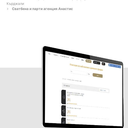
Кърджали
Сватбена и парти агенция Анастис