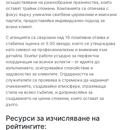
осъществяване на разнообразни празненства, които
оставят трайни спомени. Компанията се отличава с
фокус върху уникални сватбени церемонии и изискани
партита, предоставяйки индивидуален подход за
всеки клиент.
С агенцията са свързани над 16 позитивни отзива и
стабилна оценка от 5.00 звезди, което се утвърждава
като символ на професионализъм и внимание към
детайла. Екипът работи усърдно за перфектна
координация на всички аспекти – от идеята до
изпълнението, осигурявайки спокойствие и
задоволство за клиентите. Отдадеността на
служителите се проявява в стремежа да надминат
очакванията, създавайки атмосфера, отразяваща
стила на всяко събитие, и допринасяйки за
създаването на ценни спомени, които остават за
дълго.
Ресурси за изчисляване на
рейтингите: