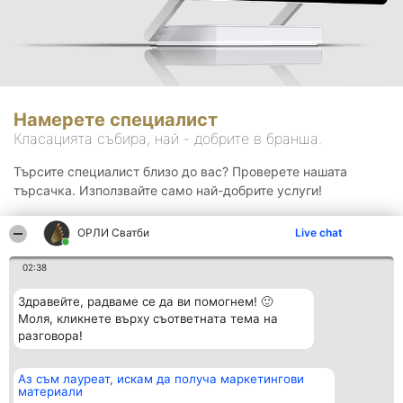
Намерете специалист
Класацията събира, най - добрите в бранша.
Търсите специалист близо до вас? Проверете нашата
търсачка. Използвайте само най-добрите услуги!
ОРЛИ Сватби
Live chat
Търсене
02:38
Здравейте, радваме се да ви помогнем! 🙂
Моля, кликнете върху съответната тема на
разговора!
Аз съм лауреат, искам да получа маркетингови
Организатор на
Класация
Контакти
материали
класиране
Победители
Контакти