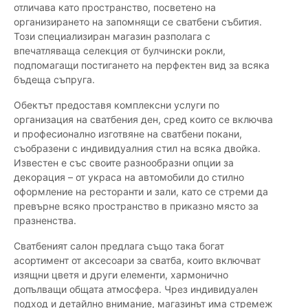
отличава като пространство, посветено на
организирането на запомнящи се сватбени събития.
Този специализиран магазин разполага с
впечатляваща селекция от булчински рокли,
подпомагащи постигането на перфектен вид за всяка
бъдеща съпруга.
Обектът предоставя комплексни услуги по
организация на сватбения ден, сред които се включва
и професионално изготвяне на сватбени покани,
съобразени с индивидуалния стил на всяка двойка.
Известен е със своите разнообразни опции за
декорация – от украса на автомобили до стилно
оформление на ресторанти и зали, като се стреми да
превърне всяко пространство в приказно място за
празненства.
Сватбеният салон предлага също така богат
асортимент от аксесоари за сватба, които включват
изящни цветя и други елементи, хармонично
допълващи общата атмосфера. Чрез индивидуален
подход и детайлно внимание, магазинът има стремеж