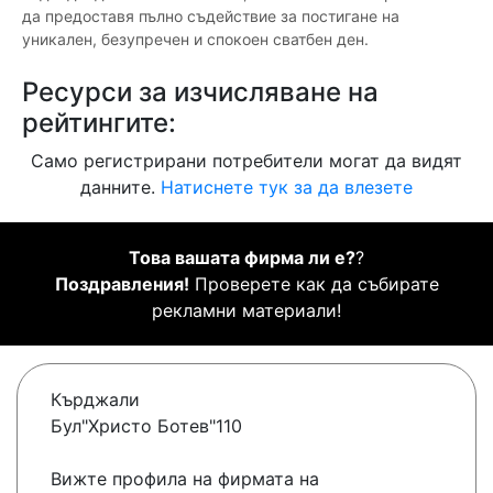
да предоставя пълно съдействие за постигане на
уникален, безупречен и спокоен сватбен ден.
Ресурси за изчисляване на
рейтингите:
Само регистрирани потребители могат да видят
данните.
Натиснете тук за да влезете
Това вашата фирма ли е?
?
Поздравления!
Проверете как да събирате
рекламни материали!
Кърджали
Бул"Христо Ботев"110
Вижте профила на фирмата на