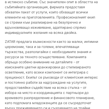
в истинско събитие. Със значителен опит в областта на
събитийната организация, фирмата предоставя
обхватен пакет от услуги, които обхващат всички
елементи на приготовленията. Професионалният екип
се стреми към реализиране на безупречно и
вдъхновяващо изживяване, адаптирано спрямо
индивидуалните желания на всяка двойка.
ZATAR предлага възможности както за малки, интимни
церемонии, така и за големи, впечатляващи
тържества, разполагайки с необходимите знания и
ресурси за тяхното осъществяване. Компанията
обръща особено внимание на детайлите - от
изисканите цветни аранжировки до стилизираното
осветление, като всеки компонент се интегрира с
прецизност. Екипът се ръководи от клиентския интерес
и постоянно работи за надграждане на услугите,
предоставяйки съдействие на всяка стъпка – от
избора на място и координацията с партньори до
времевото разпределение и финансовото планиране,
като подпомага младоженците да се съсредоточат
върху преживяването си и създаването на трайни