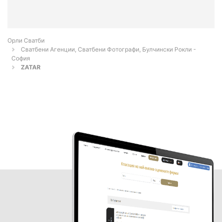
Орли Сватби
Сватбени Агенции, Сватбени Фотографи, Булчински Рокли -
София
ZATAR