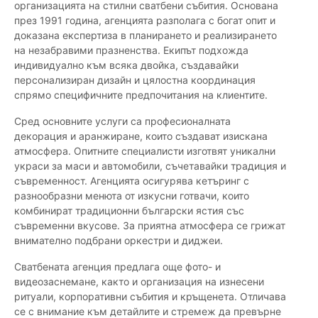
организацията на стилни сватбени събития. Основана
през 1991 година, агенцията разполага с богат опит и
доказана експертиза в планирането и реализирането
на незабравими празненства. Екипът подхожда
индивидуално към всяка двойка, създавайки
персонализиран дизайн и цялостна координация
спрямо специфичните предпочитания на клиентите.
Сред основните услуги са професионалната
декорация и аранжиране, които създават изискана
атмосфера. Опитните специалисти изготвят уникални
украси за маси и автомобили, съчетавайки традиция и
съвременност. Агенцията осигурява кетъринг с
разнообразни менюта от изкусни готвачи, които
комбинират традиционни български ястия със
съвременни вкусове. За приятна атмосфера се грижат
внимателно подбрани оркестри и диджеи.
Сватбената агенция предлага още фото- и
видеозаснемане, както и организация на изнесени
ритуали, корпоративни събития и кръщенета. Отличава
се с внимание към детайлите и стремеж да превърне