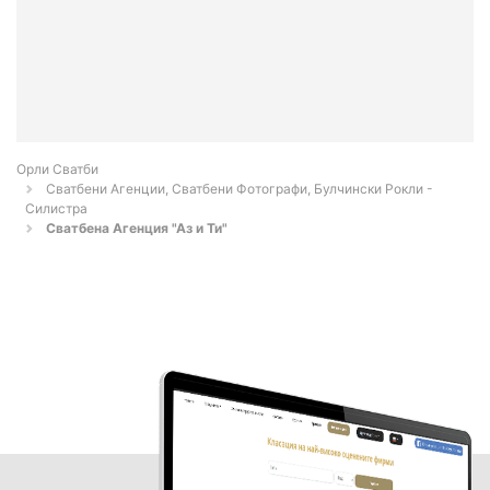
Орли Сватби
Сватбени Агенции, Сватбени Фотографи, Булчински Рокли -
Силистра
Сватбена Агенция "Аз и Ти"