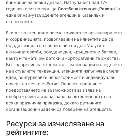
внимание на всеки детайл. Натрупаният над 17-
годишен опит превръща
Сватбена агенция „Ралица“
в
една от най-утвърдените агенции в Казанлък и
околностите.
Екипът на агенцията поема грижата по организирането
и координацията, позволявайки на клиентите да се
отдадат изцяло на специалния си ден. Услугите
включват сватби, рождени дни, кръщенета и балове,
както и тематични детски и корпоративни тържества.
Благодарение на стремежа към иновации и следенето
на актуалните тенденции, агенцията изпълнява смели
идеи, осигурявайки неповторимост и индивидуален
почерк на всяко събитие. Основен принцип е
предоставянето на възможности за изява на
въображението и запазване на автентичността на
всяка празнична приказка, докато рутинните
организационни задачи са поверени на агенцията.
Ресурси за изчисляване на
рейтингите: