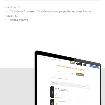
Орли Сватби
Сватбени Агенции, Сватбени Фотографи, Булчински Рокли -
Казанлък
Ralica events