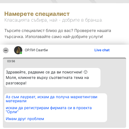
Намерете специалист
Класацията събира, най - добрите в бранша.
Търсите специалист близо до вас? Проверете нашата
търсачка. Използвайте само най-добрите услуги!
ОРЛИ Сватби
Live chat
Търсене
03:56
Здравейте, радваме се да ви помогнем! 🙂
Моля, кликнете върху съответната тема на
разговора!
Аз съм лауреат, искам да получа маркетингови
Организатор на
Класация
Контакти
материали
класиране
Победители
Контакти
Beautiful Company S.R.L.
Списък на
искам да регистрирам фирмата си в проекта
BulevardulAleea Timișul De
всички
"Орли"
Sus Nr. 2, Bl. A30, Sc. A, Et.
победители
Имам друг проблем
4, Ap. 13
Правила
București 53-238
Статут/Устав
CUI 36737675
Политика за