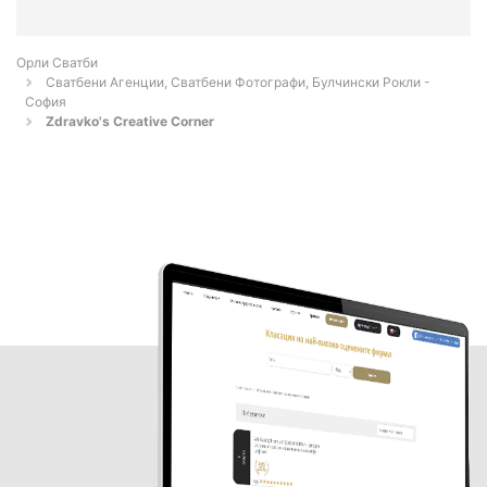
Орли Сватби
Сватбени Агенции, Сватбени Фотографи, Булчински Рокли -
София
Zdravko's Creative Corner