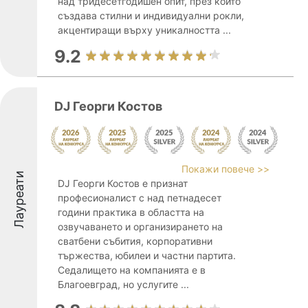
над тридесетгодишен опит, през който
създава стилни и индивидуални рокли,
акцентиращи върху уникалността ...
9.2
DJ Георги Костов
Покажи повече >>
Лауреати
DJ Георги Костов е признат
професионалист с над петнадесет
години практика в областта на
озвучаването и организирането на
сватбени събития, корпоративни
тържества, юбилеи и частни партита.
Седалището на компанията е в
Благоевград, но услугите ...