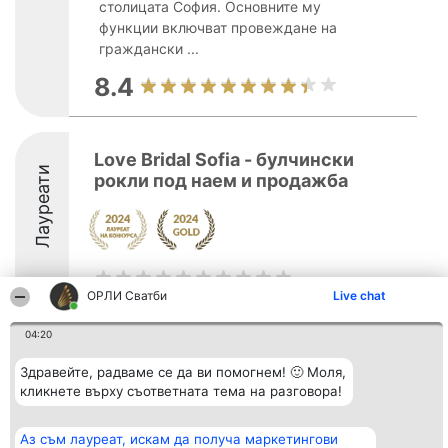
столицата София. Основните му
функции включват провеждане на
граждански ...
8.4
Love Bridal Sofia - булчински
Лауреати
рокли под наем и продажба
ОРЛИ Сватби
Live chat
04:20
Организатор на
Класация
Контакти
класиране
Победители
Контакти
Здравейте, радваме се да ви помогнем! 🙂 Моля,
Beautiful Company S.R.L.
Списък на
кликнете върху съответната тема на разговора!
BulevardulAleea Timișul De
всички
Sus Nr. 2, Bl. A30, Sc. A, Et.
победители
4, Ap. 13
Правила
Аз съм лауреат, искам да получа маркетингови
București 53-238
Статут/Устав