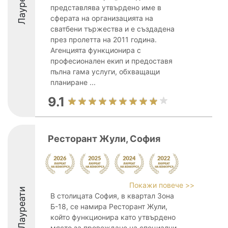
Лауреати
представлява утвърдено име в
сферата на организацията на
сватбени тържества и е създадена
през пролетта на 2011 година.
Агенцията функционира с
професионален екип и предоставя
пълна гама услуги, обхващащи
планиране ...
9.1
Ресторант Жули, София
Покажи повече >>
Лауреати
В столицата София, в квартал Зона
Б-18, се намира Ресторант Жули,
който функционира като утвърдено
място за провеждане на специални